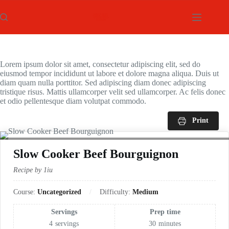
跳
过
内
容
Lorem ipsum dolor sit amet, consectetur adipiscing elit, sed do
eiusmod tempor incididunt ut labore et dolore magna aliqua. Duis ut
diam quam nulla porttitor. Sed adipiscing diam donec adipiscing
tristique risus. Mattis ullamcorper velit sed ullamcorper. Ac felis donec
et odio pellentesque diam volutpat commodo.
Print
Slow Cooker Beef Bourguignon
Recipe by 1iu
Course:
Uncategorized
Difficulty:
Medium
Servings
Prep time
4
servings
30
minutes