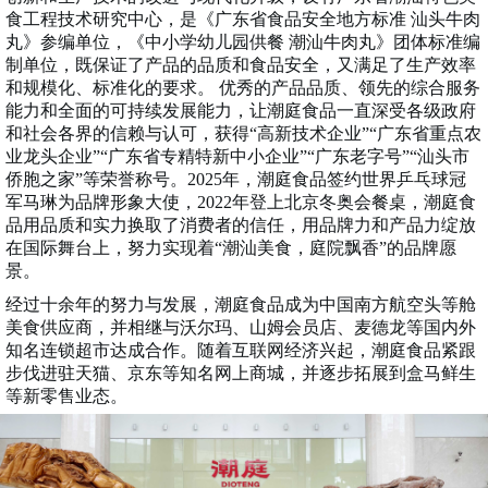
食工程技术研究中心，是《广东省食品安全地方标准 汕头牛肉
丸》参编单位，《中小学幼儿园供餐 潮汕牛肉丸》团体标准编
制单位，既保证了产品的品质和食品安全，又满足了生产效率
和规模化、标准化的要求。 优秀的产品品质、领先的综合服务
能力和全面的可持续发展能力，让潮庭食品一直深受各级政府
和社会各界的信赖与认可，获得“高新技术企业”“广东省重点农
业龙头企业”“广东省专精特新中小企业”“广东老字号”“汕头市
侨胞之家”等荣誉称号。2025年，潮庭食品签约世界乒乓球冠
军马琳为品牌形象大使，2022年登上北京冬奥会餐桌，潮庭食
品用品质和实力换取了消费者的信任，用品牌力和产品力绽放
在国际舞台上，努力实现着“潮汕美食，庭院飘香”的品牌愿
景。
经过十余年的努力与发展，潮庭食品成为中国南方航空头等舱
美食供应商，并相继与沃尔玛、山姆会员店、麦德龙等国内外
知名连锁超市达成合作。随着互联网经济兴起，潮庭食品紧跟
步伐进驻天猫、京东等知名网上商城，并逐步拓展到盒马鲜生
等新零售业态。