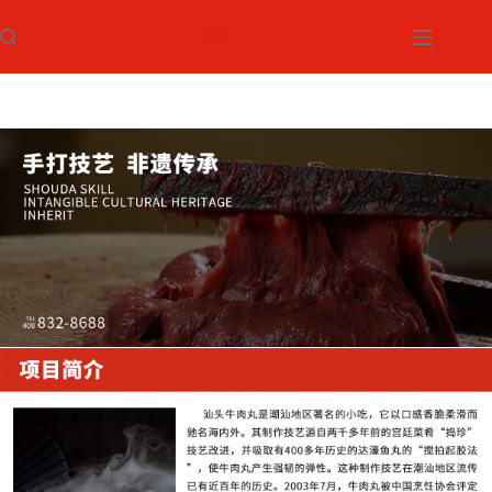
跳
过
内
容